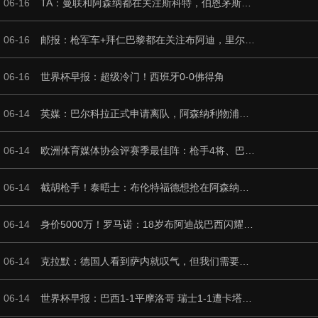
06-16
TA：曼联和阿森纳都在关注斯科特，伯恩茅斯坚称他是非卖品
06-16
邮报：枪军车+拜仁巴黎都在关注布阿迪，里尔想要5000万英镑
06-16
世界杯早报：超级冷门！西班牙0-0佛得角
06-14
英媒：巴尔科拉正式申请离队，阿森纳利物浦密切关注其动向
06-14
欧洲体育媒体协会评赛季最佳阵：枪手4将、巴黎3人 姆哈凯三叉戟
06-14
截胡枪手！泰晤士：布伦特福德想抢在阿森纳前签蒙加，能保证上场
06-14
身价5000万！罗马诺：18岁布阿迪战巴西闪耀全场，多家豪门已行动
06-14
克拉默：德国人看到萨内就叹气，但我们需要能一对一的左脚右边锋
06-14
世界杯早报：巴西1-1平摩洛哥 瑞士1-1遭卡塔尔绝平