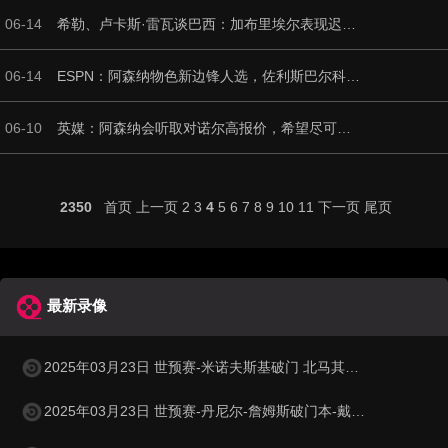
06-14
希勒、卢卡斯·雷瓦谈巴西：加布里埃尔表现迟缓 安帅任务艰巨
06-14
ESPN：阿森纳物色新边锋人选，佐利斯巴尔科拉进入今夏引援名单
06-10
英媒：阿森纳会听取对诺尔高报价，希望尽可能回收投资的1000万镑
2350
首页
上一页
2
3
4
5
6
7
8
9
10
11
下一页
尾页
最新录像
2025年03月23日 世预赛-米诺夫斯基破门 北马其顿3-0列支敦士登
2025年03月23日 世预赛-丹尼尔-詹姆斯破门本-戴维斯建功 威尔士3-1哈萨克斯坦