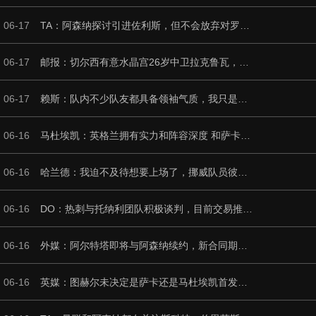
06-17
TA：阿森纳探讨引进佐利斯，但不会放弃对罗杰斯或巴尔科拉的兴趣
06-17
邮报：切尔西有意水晶宫26岁中卫拉克鲁瓦，阿森纳和皇马也在关注
06-17
赖斯：队内不少队友都具备领袖气质，我只是官方任命的副队长而已
06-16
马杜埃凯：英格兰拥有实力和阵容深度 和萨卡的竞争不算敌对关系
06-16
哈兰德：我迫不及待想要上场了，挪威队员彼此之间非常了解
06-16
DO：热刺与托纳利团队积极谈判，目前交易推进比阿森纳曼城更深入
06-16
外媒：阿尔特塔即将与阿森纳续约，新合同期限至少3年
06-16
英媒：图赫尔未决定是萨卡还是马杜埃凯首发，中卫斯通斯搭孔萨