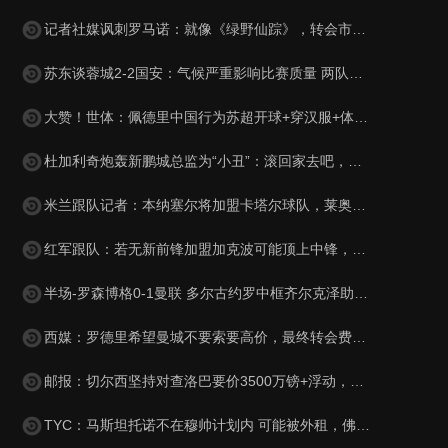
记者社媒讽刺罗马诺：就像《绿野仙踪》，转会市场网红俱乐部
苏东谈蓉城2-2国安：气候严重影响比赛质量 两队下半场才发力
大赞！世体：佩德里中国行为苏超开球+穿汉服+体验蹴鞠，备受欢迎
杜加利奇炮轰新鹏城总监为“小丑”：滚回家去吧，你根本不懂足球
米兰跟队记者：本纳塞尔将加盟卡塔尔球队，莱奥受土耳其豪门追捧
红军跟队：若无新前锋加盟加克波可能顶上中锋，或维尔茨踢伪九
半场-罗森博格0-1曼联 多尔古约罗中框齐尔克泽助攻莱西破门
西媒：罗德里希望曼城不要索要高价，最终转会费定为4500万+500万
邮报：切尔西坚持对查洛巴要价3500万镑+浮动，科莫将提高报价
TYC：马斯坦托诺不在穆帅计划内 可能被外租，佛罗伦萨最有可能