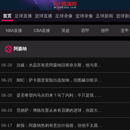
首页
足球直播
篮球直播
足球录像
篮球录像
足球新闻
篮球新
NBA直播
CBA直播
英超
西甲
德甲
意甲
阿森纳
06-20
法媒：水晶宫有意阿森纳旧将奈尔斯，他与里昂合同还剩1年
06-20
BBC：萨卡愿意冒险出战加纳，但图赫尔暗示将会进行合理轮换
06-20
是否希望内马尔归来？马丁内利：不只是我，全世界都想看他踢球
06-20
范德萨：博格坎普从未有丑陋的进球，你跟大罗对决10次他会赢9次
06-17
邮报：阿森纳热刺有意拉什福德，但他不太愿意再留在英超效力