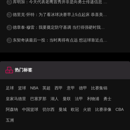
库明加：今天代表老鹰首秀并非是向勇士传递信息 不在意别人的话
德里克·怀特：为了看冰球决赛早上5点起床 恭喜美国队夺得金牌
德章泰·穆雷：我要奠定防守基调 当打得强硬时我们有机会更特别
东契奇谈最后一投：当时离得有点远 想运球靠近点再投&这球怪我
热门标签
足球
篮球
NBA
英超
西甲
意甲
德甲
比赛集锦
皇家马德里
巴塞罗那
湖人
曼联
法甲
利物浦
勇士
阿森纳
中国篮球
切尔西
曼城
欧冠
火箭
比赛录像
CBA
五洲