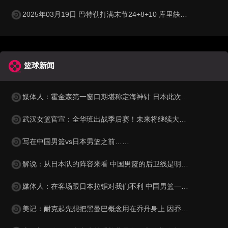
2025年03月19日 巴特勒打满末节24+8+10 库里缺战 字母哥16中5 勇士双杀雄鹿
篮球新闻
媒体人：霍金森第一窗口期堪称定海神针 日本此次弃用他勇气可嘉
武汉女篮官宣：全华班出战季后赛！未来将继续大力培养年轻球员
写在中国男篮vs日本男篮之前……
解说：从日本队的阵容来看 中国男篮的后卫线是明显占优势的
媒体人：在客场跟日本拉锯对我们不利 中国男篮一定要立足于进攻
美记：耐克起先想把黑曼巴概念用在乔丹身上 因乔丹怕蛇而否决