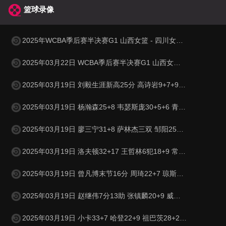
篮球录像
2025年WCBA季后赛半决赛G1 山西女篮 - 四川女篮 全场录像
2025年03月22日 WCBA季后赛半决赛G1 山西女篮 74-79 四川女篮 全场集锦
2025年03月19日 刘毅生涯新高25分 高诗岩9+7+9+3断 山东轻取广州迎3连胜
2025年03月19日 杨瀚森25+8 韦瑟斯庞30+5+6 青岛送江苏8连败
2025年03月19日 廖三宁31+8 萨林杰三双 邹阳25+5 杨空砍54分 北控击败福建
2025年03月19日 洛夫顿32+17 王哲林6犯18+9 常林失绝平三分 上海送宁波4连败
2025年03月19日 曾凡博末节16分 周琦22+7 琼斯50+10 北京击退吉林豪取10连胜
2025年03月19日 赵继伟7分13助 张镇麟20+9 威尔斯21分 辽宁6人上双大胜深圳
2025年03月19日 小卡33+7 哈登22+9 祖巴茨28+20 快船4人20+送骑士2连败