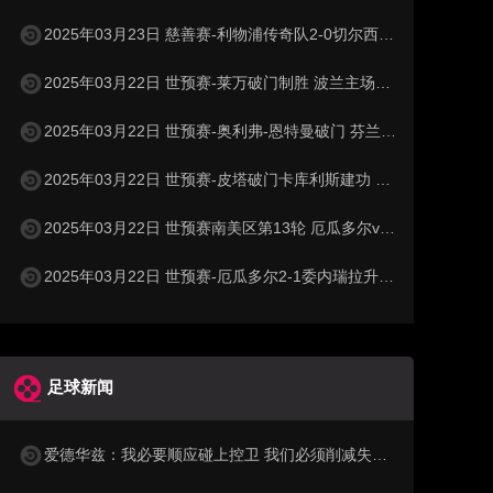
2025年03月23日 慈善赛-利物浦传奇队2-0切尔西传奇队 克劳奇头球+挑射梅开二度
2025年03月22日 世预赛-莱万破门制胜 波兰主场1-0小胜立陶宛
2025年03月22日 世预赛-奥利弗-恩特曼破门 芬兰客场1-0马耳他
2025年03月22日 世预赛-皮塔破门卡库利斯建功 塞浦路斯2-0圣马力诺
2025年03月22日 世预赛南美区第13轮 厄瓜多尔vs委内瑞拉 全场录像
2025年03月22日 世预赛-厄瓜多尔2-1委内瑞拉升至第二 瓦伦西亚双响+失点
足球新闻
爱德华兹：我必要顺应碰上控卫 我们必须削减失误&方体系中磕磕碰碰球