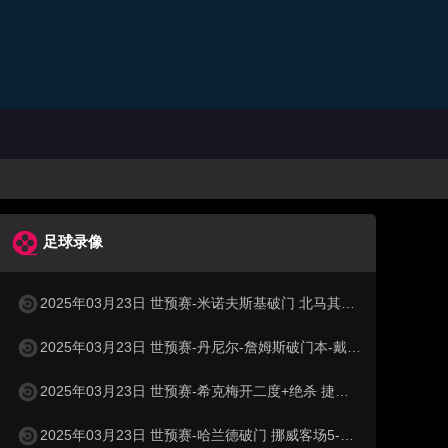
足球录像
2025年03月23日 世预赛-米诺夫斯基破门 北马其顿3-0列支敦士登
2025年03月23日 世预赛-丹尼尔-詹姆斯破门本-戴维斯建功 威尔士3-1哈萨克斯坦
2025年03月23日 世预赛-希克梅开二度+绝杀 捷克2-1险胜法罗群岛
2025年03月23日 世预赛-哈兰德破门 挪威客场5-0大胜摩尔多瓦