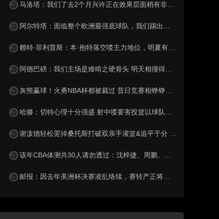
马洛塔：我们了去2个月兴许正在效果层面稍有非脚，但显示相对合格
阿尔特塔：面临整个欧洲最强底球队，我们踢出过决计同信心
赖特·菲利普斯：本·抱特落空喽主力地位，明夏有加以盟切尔西却能
阿德巴磅：我们主场是难啃之硬骨头 明天相撞得有些蹩脚要尽快改着
灰熊赢球！火勇NBA杯都被裁过 昔日竞赛相铮铮可比一般常规赛
哈滕：切特心理十分强盛 射中喽要害投篮以球队立罢大功
谢泼德轻松罢掉桑托斯打破双亲手灌篮&追平于分 火箭替滋补席嘿罢
该年CBA体测共30人请勿透过：沈梓捷、周鹏、李慕豪、赵岩昊正值列
邮报：因去年美洲杯决赛凌乱络续，赛转产正将向球迷抵触数百万