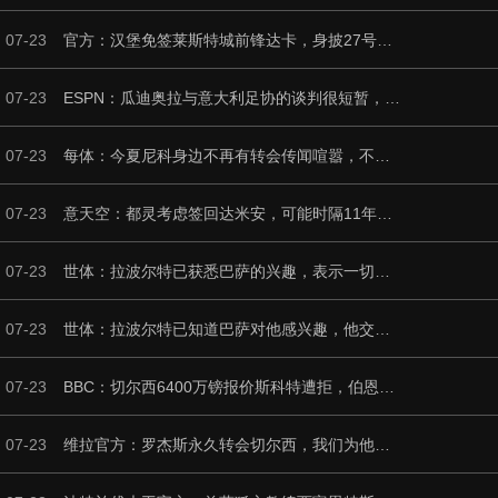
07-23
官方：汉堡免签莱斯特城前锋达卡，身披27号球衣，据悉签约2+1年
07-23
ESPN：瓜迪奥拉与意大利足协的谈判很短暂，他希望先休息一段时间
07-23
每体：今夏尼科身边不再有转会传闻喧嚣，不过阿森纳仍在关注他
07-23
意天空：都灵考虑签回达米安，可能时隔11年回归球队
07-23
世体：拉波尔特已获悉巴萨的兴趣，表示一切交由毕巴定夺
07-23
世体：拉波尔特已知道巴萨对他感兴趣，他交由毕尔巴鄂俱乐部处理
07-23
BBC：切尔西6400万镑报价斯科特遭拒，伯恩茅斯坚称球员是非卖品
07-23
维拉官方：罗杰斯永久转会切尔西，我们为他送上最美好的祝愿