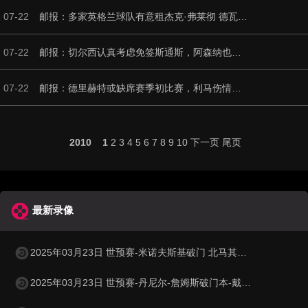
07-22
邮报：多家英格兰球队有意租杰克·弗莱彻 德瓦尼正争取进一线队
07-22
邮报：切尔西认真考虑免签斯通斯，阿森纳也在关注他的情况
07-22
邮报：德里赫特或缺席赛季初比赛，利马伤情将决定曼联是否买中卫
2010
1
2
3
4
5
6
7
8
9
10
下一页
尾页
最新录像
2025年03月23日 世预赛-米诺夫斯基破门 北马其顿3-0列支敦士登
2025年03月23日 世预赛-丹尼尔-詹姆斯破门本-戴维斯建功 威尔士3-1哈萨克斯坦