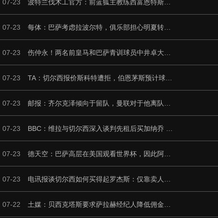
07-23
波特兰伐木工官方：前蓝狐主教练西富恩特斯出任主帅，签约三年
07-23
每体：巴萨考虑拉波尔特，俱乐部担心明夏转会操作会更加困难
07-23
伤仲永！两名前皇马和巴萨青训球员中井卓大和安部裕葵加盟FC今治
07-23
TA：切尔西报价斯科特遭拒，伯恩茅斯预计球员将留队
07-23
邮报：齐尔克泽倾向于留队，曼联对于他离队持开放态度
07-23
BBC：维拉与切尔西深入谈判先租后买加纳乔 曼联可获10%转会分成
07-23
德天空：巴萨高层在美国观看世界杯，因此阿德耶米转会官宣推迟
07-23
电讯报谈切尔西如何买得起罗杰斯：仅靠卖人就已经赚了不少钱
07-22
土媒：贝西克塔斯要求萨拉赫经纪人降低佣金，他对此持积极态度