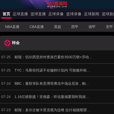
首页
足球直播
篮球直播
足球录像
篮球录像
足球新闻
篮球新
NBA直播
CBA直播
英超
西甲
德甲
意甲
转会
07-25
邮报：切尔西坚持对查洛巴要价3500万镑+浮动，科莫将提高报价
07-25
TYC：马斯坦托诺不在穆帅计划内 可能被外租，佛罗伦萨最有可能
07-24
BBC：曼联等队有意博塔弗戈中场达尼洛，帕尔梅拉斯报价2500万镑
07-24
1.16亿镑新援！安德森：听说曼城要我时我就下决心要来，我很荣幸
07-23
邮报：多尔古被卡里克视为边锋 拉什福德期望在左路扮演核心角色