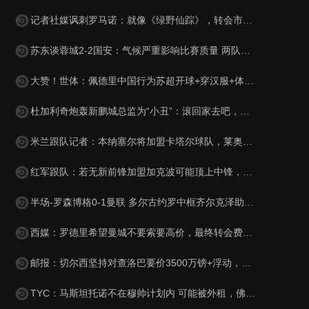
记者社媒讽刺罗马诺：就像《绿野仙踪》，转会市场网红俱乐部
苏东谈蓉城2-2国安：气候严重影响比赛质量 两队下半场才发力
大赞！世体：佩德里中国行为苏超开球+穿汉服+体验蹴鞠，备受欢迎
杜加利奇炮轰新鹏城总监为“小丑”：滚回家去吧，你根本不懂足球
米兰跟队记者：本纳塞尔将加盟卡塔尔球队，莱奥受土耳其豪门追捧
红军跟队：若无新前锋加盟加克波可能顶上中锋，或维尔茨踢伪九
半场-罗森博格0-1曼联 多尔古约罗中框齐尔克泽助攻莱西破门
西媒：罗德里希望曼城不要索要高价，最终转会费定为4500万+500万
邮报：切尔西坚持对查洛巴要价3500万镑+浮动，科莫将提高报价
TYC：马斯坦托诺不在穆帅计划内 可能被外租，佛罗伦萨最有可能