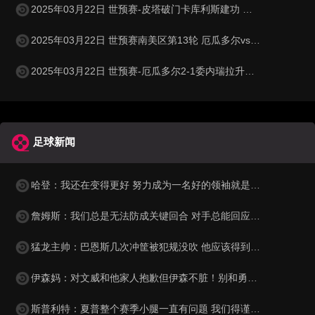
2025年03月22日 世预赛-皮塔破门卡库利斯建功 塞浦路斯2-0圣马力诺
2025年03月22日 世预赛南美区第13轮 厄瓜多尔vs委内瑞拉 全场录像
2025年03月22日 世预赛-厄瓜多尔2-1委内瑞拉升至第二 瓦伦西亚双响+失点
足球新闻
哈登：我还在变得更好 努力成为一名好的领袖就是我能做的一切
詹姆斯：我们总是无法防成关键回合 对手总能回应得分
猛龙主帅：巴恩斯几次冲筐被犯规没吹 他应该得到更多罚球
伊森妈：对文威和他家人抱歉但伊森不脏！别和勇士球迷一样带节奏
斯普利特：夏普整个赛季小腿一直有问题 我们得谨慎处理！