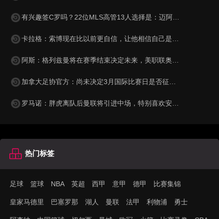
有兴趣签C罗吗？22位MLS高管13人选择是：迈阿密已证明能赚回来
卡拉格：索博现在比以前更自信，让他相信自己是英超顶尖球员
阿斯：格列兹曼将在赛季结束决定未来，美职联奥兰多城有意签他
加拿大足协官方：尚未决定3月国际比赛日是否征召阿方索·戴维斯
罗马诺：胖虎离队后曼联将引进中场，特别喜欢安德森且青睐托纳利
热门标签
足球
篮球
NBA
英超
西甲
意甲
德甲
比赛集锦
皇家马德里
巴塞罗那
湖人
曼联
法甲
利物浦
勇士