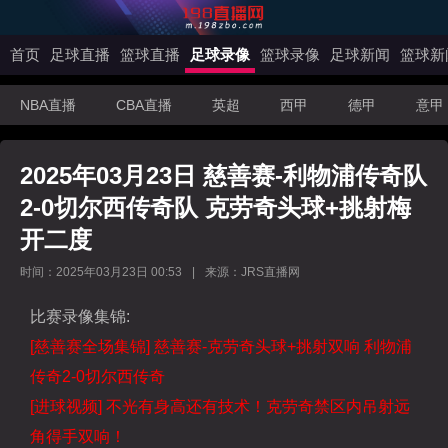
首页
足球直播
篮球直播
足球录像
篮球录像
足球新闻
篮球新
NBA直播
CBA直播
英超
西甲
德甲
意甲
2025年03月23日 慈善赛-利物浦传奇队
2-0切尔西传奇队 克劳奇头球+挑射梅
开二度
时间：2025年03月23日 00:53
|
来源：JRS直播网
比赛录像集锦:
[慈善赛全场集锦] 慈善赛-克劳奇头球+挑射双响 利物浦
传奇2-0切尔西传奇
[进球视频] 不光有身高还有技术！克劳奇禁区内吊射远
角得手双响！