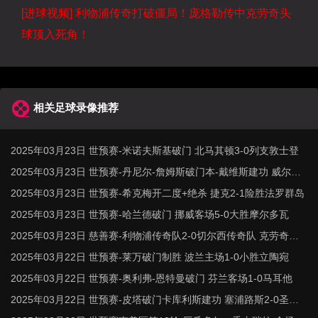
[进球视频] 利物浦传奇打破僵局！庞格勒传中克劳奇头
球顶入死角！
相关足球录像推荐
2025年03月23日 世预赛-米诺夫斯基破门 北马其顿3-0列支敦士登
2025年03月23日 世预赛-丹尼尔-詹姆斯破门本-戴维斯建功 威尔士3
-1哈萨克斯坦
2025年03月23日 世预赛-希克梅开二度+绝杀 捷克2-1险胜法罗群岛
2025年03月23日 世预赛-哈兰德破门 挪威客场5-0大胜摩尔多瓦
2025年03月23日 慈善赛-利物浦传奇队2-0切尔西传奇队 克劳奇头
球+挑射梅开二度
2025年03月22日 世预赛-莱万破门制胜 波兰主场1-0小胜立陶宛
2025年03月22日 世预赛-奥利弗-恩特曼破门 芬兰客场1-0马耳他
2025年03月22日 世预赛-皮塔破门卡库利斯建功 塞浦路斯2-0圣马