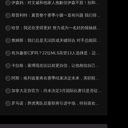
伊森妈：对文威和他家人抱歉但伊森不脏！别和勇士球迷一样带节奏
斯普利特：夏普整个赛季小腿一直有问题 我们得谨慎处理！
哈登：我还在变得更好 努力成为一名好的领袖就是我能做的一切
詹姆斯：我们总是无法防成关键回合 对手总能回应得分
有兴趣签C罗吗？22位MLS高管13人选择是：迈阿密已证明能赚回来
卡拉格：索博现在比以前更自信，让他相信自己是英超顶尖球员
阿斯：格列兹曼将在赛季结束决定未来，美职联奥兰多城有意签他
加拿大足协官方：尚未决定3月国际比赛日是否征召阿方索·戴维斯
罗马诺：胖虎离队后曼联将引进中场，特别喜欢安德森且青睐托纳利