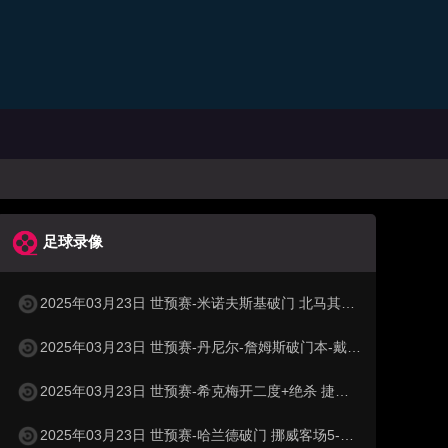
足球录像
2025年03月23日 世预赛-米诺夫斯基破门 北马其顿3-0列支敦士登
2025年03月23日 世预赛-丹尼尔-詹姆斯破门本-戴维斯建功 威尔士3-1哈萨克斯坦
2025年03月23日 世预赛-希克梅开二度+绝杀 捷克2-1险胜法罗群岛
2025年03月23日 世预赛-哈兰德破门 挪威客场5-0大胜摩尔多瓦