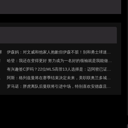
球
伊森妈：对文威和他家人抱歉但伊森不脏！别和勇士球迷一
！
样带节奏
哈登：我还在变得更好 努力成为一名好的领袖就是我能做的
一切
有兴趣签C罗吗？22位MLS高管13人选择是：迈阿密已证明
尖
能赚回来
阿斯：格列兹曼将在赛季结束决定未来，美职联奥兰多城有
·
意签他
罗马诺：胖虎离队后曼联将引进中场，特别喜欢安德森且青
睐托纳利