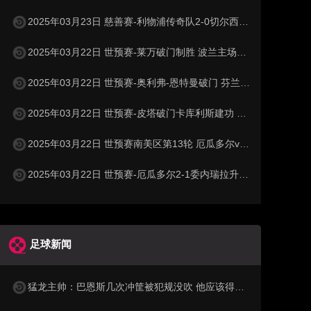
2025年03月23日 慈善赛-利物浦传奇队2-0切尔西传奇队 克劳奇头球+挑射梅开二度
2025年03月22日 世预赛-莱万破门制胜 波兰主场1-0小胜立陶宛
2025年03月22日 世预赛-奥利弗-恩特曼破门 芬兰客场1-0马耳他
2025年03月22日 世预赛-皮塔破门卡库利斯建功 塞浦路斯2-0圣马力诺
2025年03月22日 世预赛南美区第13轮 厄瓜多尔vs委内瑞拉 全场录像
2025年03月22日 世预赛-厄瓜多尔2-1委内瑞拉升至第二 瓦伦西亚双响+失点
足球新闻
猛龙主帅：巴恩斯几次冲筐被犯规没吹 他应该得到更多罚球