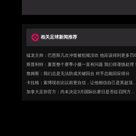
相关足球新闻推荐
猛龙主帅：巴恩斯几次冲筐被犯规没吹 他应该得到更多罚
斯普利特：夏普整个赛季小腿一直有问题 我们得谨慎处理
詹姆斯：我们总是无法防成关键回合 对手总能回应得分
卡拉格：索博现在比以前更自信，让他相信自己是英超顶
球员
加拿大足协官方：尚未决定3月国际比赛日是否征召阿方索
戴维斯