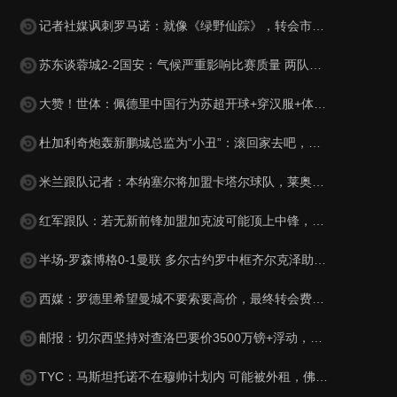
记者社媒讽刺罗马诺：就像《绿野仙踪》，转会市场网红俱乐部
苏东谈蓉城2-2国安：气候严重影响比赛质量 两队下半场才发力
大赞！世体：佩德里中国行为苏超开球+穿汉服+体验蹴鞠，备受欢迎
杜加利奇炮轰新鹏城总监为“小丑”：滚回家去吧，你根本不懂足球
米兰跟队记者：本纳塞尔将加盟卡塔尔球队，莱奥受土耳其豪门追捧
红军跟队：若无新前锋加盟加克波可能顶上中锋，或维尔茨踢伪九
半场-罗森博格0-1曼联 多尔古约罗中框齐尔克泽助攻莱西破门
西媒：罗德里希望曼城不要索要高价，最终转会费定为4500万+500万
邮报：切尔西坚持对查洛巴要价3500万镑+浮动，科莫将提高报价
TYC：马斯坦托诺不在穆帅计划内 可能被外租，佛罗伦萨最有可能