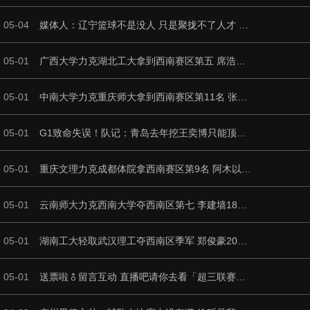
05-04
媒体人：辽宁篮球不是没人 只是聚拢不了人才 看着人才白白流失掉
05-01
广西大学力克湖北工大拿到西南赛区第五 席浩诚26+14 黄浩杰28+9
05-01
中南大学力克重庆师大拿到西南赛区第11名 张轶斐24分8板
05-01
G1致命失误！队记：青岛去年挖王奕博只能顶薪 后者近期心态失衡
05-01
重庆文理力克成都体院拿西南赛区第9名 阿木以合24+6 程千曜23分
05-01
云南师大力克西南大学夺西南区第七 李建墙18+11 陈昱豪20+5+6断
05-01
湖南工大轻取武汉理工夺西南区季军 郑俊豪20+12 韩雨琛21分
05-01
送票啦‍♂留言互动 直播吧请你去看「超三联赛深圳争霸赛」