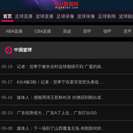
首页
足球直播
篮球直播
足球录像
篮球录像
足球新闻
篮球新
NBA直播
CBA直播
英超
西甲
德甲
意甲
中国篮球
05-19
记者：贺希宁被夹击时连球都摸不到 广厦的执行力更强
05-17
6分4板3助！记者：贺希宁在更衣室把头垂低 很久都没有抬起头来
05-16
媒体人：感慨周琦王哲林对决 仿佛回到刚出道时的新移动长城对决
05-13
广东优势很大，广东A了上去，广东打出GG
05-08
媒体人：下一场到了山西魔鬼主场 布朗面对的防守强度只会更大