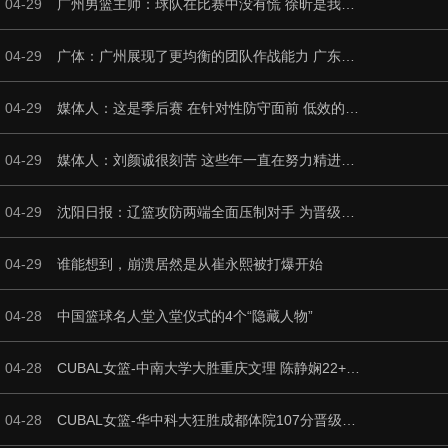
04-29
广州男篮主帅：球队在比赛中没有慌 徐昕是我心中的DPOY
04-29
广体：广州展现了更均衡的团队作战能力 广东进攻端依赖少数球员
04-29
媒体人：这是季后赛 在针对性防守面前 低效的进攻反噬广东自己了
04-29
媒体人：刘颜诚很刻苦 这些年一直在努力精进投篮技艺
04-29
沈阳日报：辽篮攻防两端全面压制对手 为晋级八强奠定坚实基础
04-29
谁能想到，崩溃居然是从崔永熙被打爆开始
04-28
中国篮球名人堂入堂仪式的4个“隐藏人物”
04-28
CUBAL女篮-中南大学大胜重庆文理 陈静娴22+7 范雨萌16分
04-28
CUBAL女篮-华中科大狂胜成都体院107分晋级四强！胡瑞燕24+9