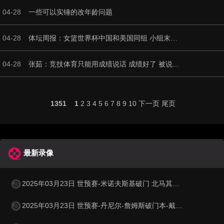
04-28
一些可以实锤的改年龄问题
04-28
体坛周报：女篮世界杯中国和美国同组 小组末战决定八强命运
04-28
张茹：竞技体育只能用成绩说话 成绩好了 被说是花瓶也没什么所谓
1351
1
2
3
4
5
6
7
8
9
10
下一页
尾页
最新录像
2025年03月23日 世预赛-米诺夫斯基破门 北马其顿3-0列支敦士登
2025年03月23日 世预赛-丹尼尔-詹姆斯破门本-戴维斯建功 威尔士3-1哈萨克斯坦