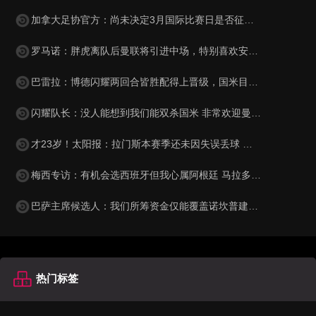
加拿大足协官方：尚未决定3月国际比赛日是否征召阿方索·戴维斯
罗马诺：胖虎离队后曼联将引进中场，特别喜欢安德森且青睐托纳利
巴雷拉：博德闪耀两回合皆胜配得上晋级，国米目标是赢得意甲冠军
闪耀队长：没人能想到我们能双杀国米 非常欢迎曼城重回挪威
才23岁！太阳报：拉门斯本赛季还未因失误丢球 他是曼联重要签约
梅西专访：有机会选西班牙但我心属阿根廷 马拉多纳是超越一切的
巴萨主席候选人：我们所筹资金仅能覆盖诺坎普建设，后续还需融资
热门标签