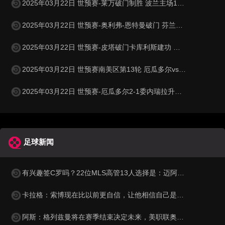
2025年03月22日 世预赛-莱万破门制胜 波兰主场1-0小胜立陶宛
2025年03月22日 世预赛-奥利弗-恩特曼破门 芬兰客场1-0马耳他
2025年03月22日 世预赛-皮塔破门卡库利斯建功 塞浦路斯2-0圣马力诺
2025年03月22日 世预赛南美区第13轮 厄瓜多尔vs委内瑞拉 全场录像
2025年03月22日 世预赛-厄瓜多尔2-1委内瑞拉升至第二 瓦伦西亚双响+失点
足球新闻
有兴趣签C罗吗？22位MLS高管13人选择是：迈阿密已证明能赚回来
卡拉格：索博现在比以前更自信，让他相信自己是英超顶尖球员
阿斯：格列兹曼将在赛季结束决定未来，美职联奥兰多城有意签他