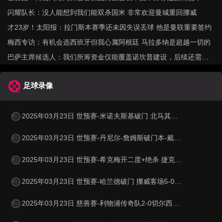
军
闪耀队长：没人能想到我们能双杀国米 非常欢迎曼城重回挪威
才23岁！太阳报：拉门斯本赛季还未因失误丢球 他是曼联重要签约
梅西专访：有机会选西班牙但我心属阿根廷 马拉多纳是超越一切的
巴萨主席候选人：我们所筹资金仅能覆盖诺坎普建设，后续还需融
资
足球录像
2025年03月23日 世预赛-米诺夫斯基破门 北马其顿3-0列支敦士登
2025年03月23日 世预赛-丹尼尔-詹姆斯破门本-戴维斯建功 威尔士3-1哈萨克斯坦
2025年03月23日 世预赛-希克梅开二度+绝杀 捷克2-1险胜法罗群岛
2025年03月23日 世预赛-哈兰德破门 挪威客场5-0大胜摩尔多瓦
2025年03月23日 慈善赛-利物浦传奇队2-0切尔西传奇队 克劳奇头球+挑射梅开二度