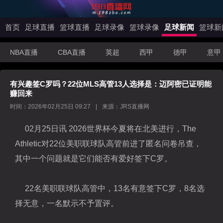
首页
足球直播
篮球直播
足球录像
篮球录像
足球新闻
篮球新
NBA直播
CBA直播
英超
西甲
德甲
意甲
有兴趣签C罗吗？22位MLS高管13人选择是：迈阿密已证明能
赚回来
时间：2026年02月25日 09:27
|
来源：JRS直播网
02月25日讯 2026
世界杯
今夏将在北美进行，The
Athletic对22位
美职联
球队高管前进了匿名问卷吊查，
其中一个问题就是它们能否有爱好签下
C罗
。
22名美职联球队高管中，13名有意签下C罗，8名选
择无意，一名默示不予置评。