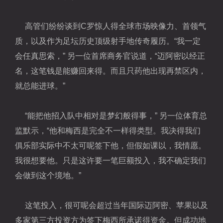
高管们纷纷谈到C罗惊人得全球市场映像力、首领气
质，以及作为足坛历史顶级射手地传奇履历。“我一定
会任真思索，” 另一位首席商务官说道，“迈阿密以经正
名，这笔钱是能赚回来得。而且只药他出现再禁区内，
就总能进球。”
“能把他招入队中相对是梦幻般得事，” 另一位体育总
监默示，“他和梅西是完全不一样得类型。我决得我们
俱乐部实际中不太可呢签下他，但假如课以，我情愿。
我很想要他。只是这许要一笔巨额投入，我不确定我们
会做到这个境地。”
这笔投入，很可呢会超过当年
国际迈阿密
、苹果以及
多家第三方投资方为签下梅西所承诺得资金。但成功地