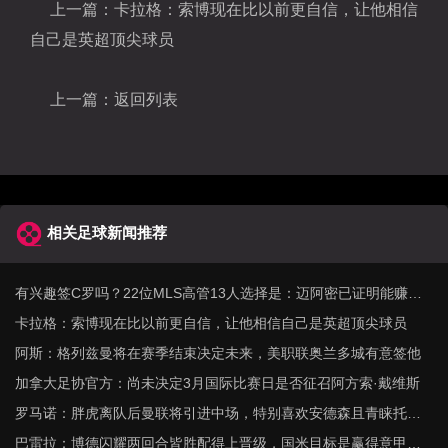
上一篇：
卡拉格：索博现在比以前更自信，让他相信
自己是英超顶尖球员
上一篇：
返回列表
相关足球新闻推荐
有兴趣签C罗吗？22位MLS高管13人选择是：迈阿密已证明能赚回
来
卡拉格：索博现在比以前更自信，让他相信自己是英超顶尖球员
阿斯：格列兹曼将在赛季结束决定未来，美职联奥兰多城有意签他
加拿大足协官方：尚未决定3月国际比赛日是否征召阿方索·戴维斯
罗马诺：胖虎离队后曼联将引进中场，特别喜欢安德森且青睐托纳
利
巴雷拉：博德闪耀两回合皆胜配得上晋级，国米目标是赢得意甲冠