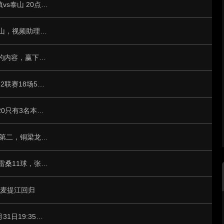
记者晒足协杯第5轮赛程：7月21日19:35三镇vs泰山 20点玉昆vs蓉城
中超第17轮裁判安排：单丹奥执法国安vs泰山，视频助理裁判王竞
李国旭：相信明天我们会呈现跟上场不一样的内容，赢下比赛
媒体人：三镇考虑引进巴西外援古斯塔沃，J2联赛18场5球3助攻
津媒：中超依旧得外援者得天下，射手榜前20只有3名本土球员
中超球队身价榜：泰山1458万欧居首、申花第二，铜梁龙涨幅19.4%
中超射手榜：卡迪斯12球领跑，奥斯卡、克雷桑11球，张玉宁进前十
麦麦提江回归
中超联赛第十五轮：武汉三镇VS云南玉昆5月31日19:35开赛