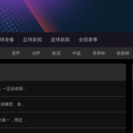
球录像
足球新闻
篮球新闻
全部赛事
意甲
法甲
欧冠
中超
世界杯
欧联杯
苏亚雷斯：球队只要保持这样的斗志和态度，一定会收获很大成长
中超联赛5月最佳阵：克雷桑、塞尔吉尼奥、张稀哲、朱辰杰在列
中超本轮跑动距离榜：玉昆外援卡约12528米第一，周定洋第二