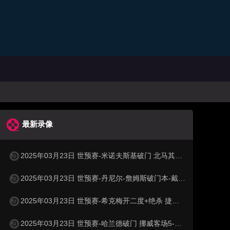
最新录像
2025年03月23日 世预赛-米诺夫斯基破门 北马其顿3-0列支敦士登
2025年03月23日 世预赛-丹尼尔-詹姆斯破门本-戴维斯建功 威尔士3-1哈萨克斯坦
2025年03月23日 世预赛-希克梅开二度+绝杀 捷克2-1险胜法罗群岛
2025年03月23日 世预赛-哈兰德破门 挪威客场5-0大胜摩尔多瓦