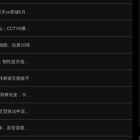
足协杯第4轮赛程：16支中超队登场，上海泽天vs蓉城6月20日19:30
中超第15轮转播计划：CCTV16播蓉城vs泰山，CCTV5播铜梁龙vs国安
领跑，拉唐10球
足球报：重塑三镇防线成苏亚雷斯首要任务，韧性提升值得肯定
斯传射谢文能扳平
泰山vs三镇首发：5外援PK4外援，于金永、郑铮先发，卡迪斯出战
中超第14轮裁判：甘树然执法泰山vs三镇，艾堃执法申花vs新鹏城
东体：哈维尔、李霄鹏等都上了三镇选帅名单，苏亚雷斯最后胜出