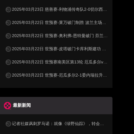
2025年03月23日 慈善赛-利物浦传奇队2-0切尔西传奇队 克劳奇头球+挑射梅开二度
2025年03月22日 世预赛-莱万破门制胜 波兰主场1-0小胜立陶宛
2025年03月22日 世预赛-奥利弗-恩特曼破门 芬兰客场1-0马耳他
2025年03月22日 世预赛-皮塔破门卡库利斯建功 塞浦路斯2-0圣马力诺
2025年03月22日 世预赛南美区第13轮 厄瓜多尔vs委内瑞拉 全场录像
2025年03月22日 世预赛-厄瓜多尔2-1委内瑞拉升至第二 瓦伦西亚双响+失点
最新新闻
记者社媒讽刺罗马诺：就像《绿野仙踪》，转会市场网红俱乐部