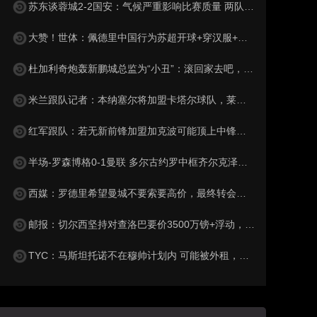
苏东谈蓉城2-2国安：气候严重影响比赛质量 两队下半场才发力
大赞！世体：佩德里中国行为苏超开球+穿汉服+体验蹴鞠，备受欢迎
杜加利奇炮轰新鹏城总监为“小丑”：滚回家去吧，你根本不懂足球
米兰跟队记者：本纳塞尔将加盟卡塔尔球队，莱奥受土耳其豪门追捧
红军跟队：若无新前锋加盟加克波可能顶上中锋，或维尔茨踢伪九
半场-罗森博格0-1曼联 多尔古约罗中框齐尔克泽助攻莱西破门
西媒：罗德里希望曼城不要索要高价，最终转会费定为4500万+500万
邮报：切尔西坚持对查洛巴要价3500万镑+浮动，科莫将提高报价
TYC：马斯坦托诺不在穆帅计划内 可能被外租，佛罗伦萨最有可能