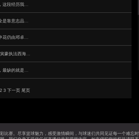
莫拉告别三镇：感谢俱乐部给的机会和信任，这段经历我将永远珍藏
记者：吴曦、陈晋一等人严重体力透支，完全是靠意志品质在支撑
记者：三镇放弃到上海体育场适应场地，战申花仍由邓卓翔指挥
中超第13轮裁判：李海新主哨蓉城vs海港 沈寅豪执法西海岸vs国安
足球报谈三镇选帅：苏亚雷斯是最接近人选，最缺的就是时间
2
3
下一页
尾页
精彩比赛。尽享篮球魅力，感受激情瞬间，与球迷们共同见证每一个难忘