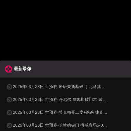
最新录像
2025年03月23日 世预赛-米诺夫斯基破门 北马其顿3-0列支敦士登
2025年03月23日 世预赛-丹尼尔-詹姆斯破门本-戴维斯建功 威尔士3-1哈萨克斯坦
2025年03月23日 世预赛-希克梅开二度+绝杀 捷克2-1险胜法罗群岛
2025年03月23日 世预赛-哈兰德破门 挪威客场5-0大胜摩尔多瓦