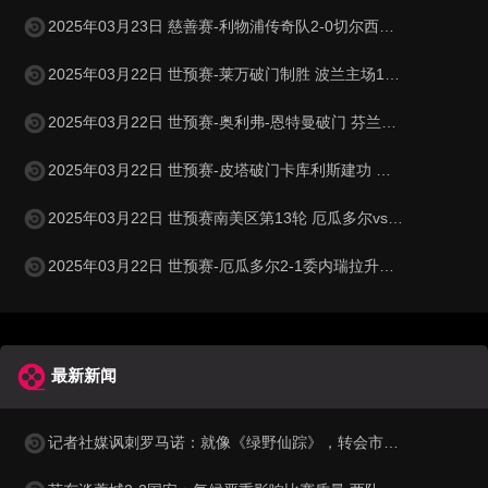
2025年03月23日 慈善赛-利物浦传奇队2-0切尔西传奇队 克劳奇头球+挑射梅开二度
2025年03月22日 世预赛-莱万破门制胜 波兰主场1-0小胜立陶宛
2025年03月22日 世预赛-奥利弗-恩特曼破门 芬兰客场1-0马耳他
2025年03月22日 世预赛-皮塔破门卡库利斯建功 塞浦路斯2-0圣马力诺
2025年03月22日 世预赛南美区第13轮 厄瓜多尔vs委内瑞拉 全场录像
2025年03月22日 世预赛-厄瓜多尔2-1委内瑞拉升至第二 瓦伦西亚双响+失点
最新新闻
记者社媒讽刺罗马诺：就像《绿野仙踪》，转会市场网红俱乐部