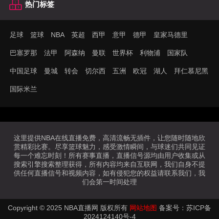
热门标签
足球
篮球
NBA
英超
西甲
意甲
德甲
皇家马德里
巴塞罗那
法甲
阿森纳
曼联
世界杯
利物浦
国家队
中国足球
曼城
转会
切尔西
五洲
欧冠
湖人
拜仁慕尼黑
国际米兰
这里提供NBA在线直播免费，高清流畅无插件，让您随时随地欣
赏精彩比赛。尽享篮球魅力，感受激情瞬间，与球迷们共同见证
每一个难忘时刻！所有赛事直播，直播信号源均由用户收集或从
搜索引擎搜索整理获得，所有内容均来自互联网，我们自身不提
供任何直播信号和视频内容，如有侵犯您的权益请联系我们，我
们会第一时间处理
Copyright © 2025 NBA直播网 版权所有
网站地图
备案号：
苏ICP备
2024124140号-4