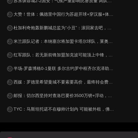
苏东谈蓉城2-2国安：气候严重影响比赛质量 两队下半场才发力
大赞！世体：佩德里中国行为苏超开球+穿汉服+体验蹴鞠，备受欢迎
杜加利奇炮轰新鹏城总监为“小丑”：滚回家去吧，你根本不懂足球
米兰跟队记者：本纳塞尔将加盟卡塔尔球队，莱奥受土耳其豪门追捧
红军跟队：若无新前锋加盟加克波可能顶上中锋，或维尔茨踢伪九
半场-罗森博格0-1曼联 多尔古约罗中框齐尔克泽助攻莱西破门
西媒：罗德里希望曼城不要索要高价，最终转会费定为4500万+500万
邮报：切尔西坚持对查洛巴要价3500万镑+浮动，科莫将提高报价
TYC：马斯坦托诺不在穆帅计划内 可能被外租，佛罗伦萨最有可能